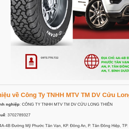
 thiệu về Công Ty TNHH MTV TM DV Cửu Lon
nh nghiệp
: CÔNG TY TNHH MTV TM DV CỬU LONG THIÊN
huế
: 3702789327
 4A-4B Đường Mỹ Phước Tân Vạn, KP. Đông An, P. Tân Đông Hiệp, TP. 