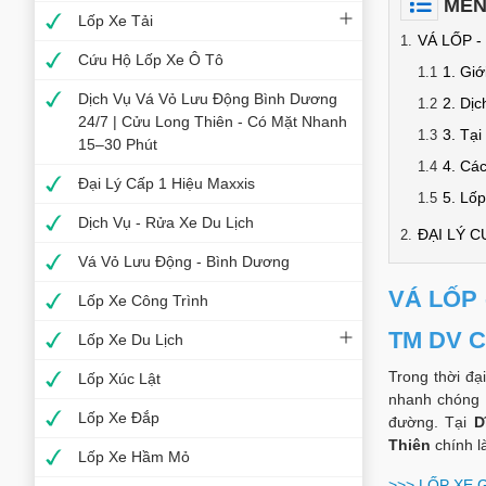
MEN
Lốp Xe Tải
VÁ LỐP 
Cứu Hộ Lốp Xe Ô Tô
1. Gi
Dịch Vụ Vá Vỏ Lưu Động Bình Dương
2. Dịc
24/7 | Cửu Long Thiên - Có Mặt Nhanh
3. Tạ
15–30 Phút
4. Các
Đại Lý Cấp 1 Hiệu Maxxis
5. Lốp
Dịch Vụ - Rửa Xe Du Lịch
ĐẠI LÝ 
Vá Vỏ Lưu Động - Bình Dương
VÁ LỐP 
Lốp Xe Công Trình
TM DV 
Lốp Xe Du Lịch
Trong thời đạ
Lốp Xúc Lật
nhanh chóng 
Lốp Xe Đắp
đường. Tại
D
Thiên
chính l
Lốp Xe Hầm Mỏ
>>>
LỐP XE 