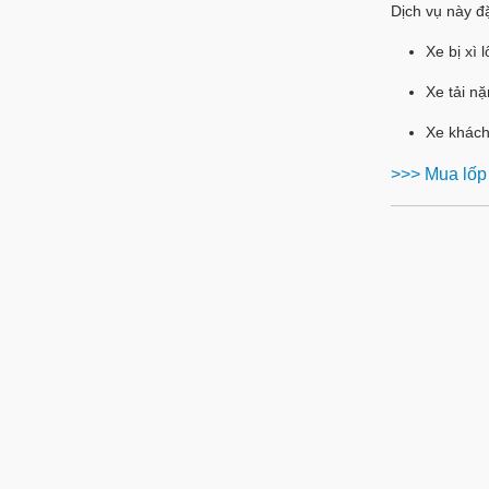
Dịch vụ này đặ
Xe bị xì 
Xe tải nặ
Xe khách
>>> Mua lốp