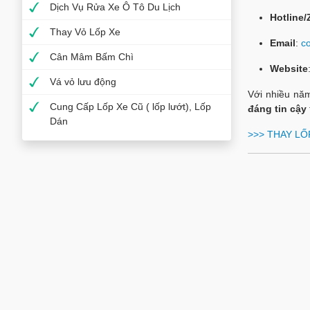
Dịch Vụ Rửa Xe Ô Tô Du Lịch
Hotline/
Thay Vỏ Lốp Xe
Email
:
c
Cân Mâm Bấm Chì
Website
Vá vỏ lưu động
Với nhiều nă
Cung Cấp Lốp Xe Cũ ( lốp lướt), Lốp
đáng tin cậy
Dán
>>>
THAY LỐ