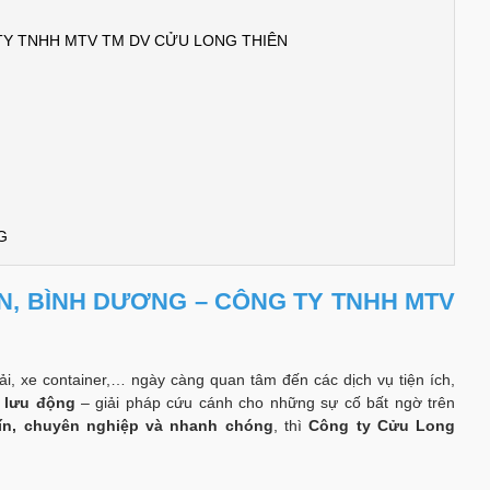
 TY TNHH MTV TM DV CỬU LONG THIÊN
G
 AN, BÌNH DƯƠNG – CÔNG TY TNHH MTV
ải, xe container,… ngày càng quan tâm đến các dịch vụ tiện ích,
ỏ lưu động
– giải pháp cứu cánh cho những sự cố bất ngờ trên
tín, chuyên nghiệp và nhanh chóng
, thì
Công ty Cửu Long