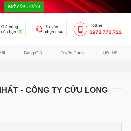
Mở cửa 24/24
Hotline:
Giỏ hàng
Tư vấn
của bạn
(0)
chọn mua
0973.770.722
Mãi
Bảng Giá
Tuyển Dụng
Liên Hệ
 NHẤT - CÔNG TY CỬU LONG