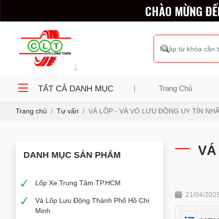
CHÀO MỪNG ĐẾ
TẤT CẢ DANH MỤC
Trang Chủ
Trang chủ
Tư vấn
VÁ LỐP - VÁ VỎ LƯU ĐỘNG UY TÍN NH
VÁ
DANH MỤC SẢN PHẨM
Lốp Xe Trung Tâm TP.HCM
21/04/202
Vá Lốp Lưu Động Thành Phố Hồ Chí
Minh