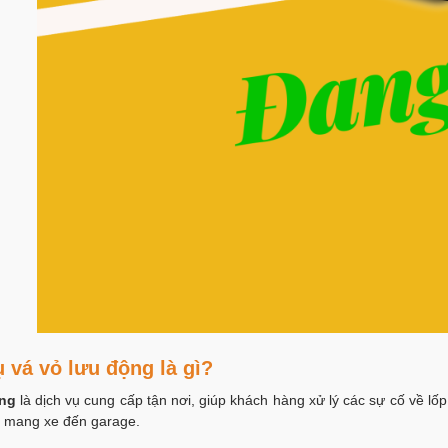
ụ vá vỏ lưu động là gì?
ộng
là dịch vụ cung cấp tận nơi, giúp khách hàng xử lý các sự cố về lốp
 mang xe đến garage.