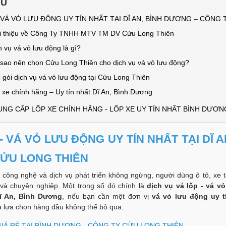
U
- VÁ VỎ LƯU ĐỘNG UY TÍN NHẤT TẠI DĨ AN, BÌNH DƯƠNG – CÔNG
ới thiệu về Công Ty TNHH MTV TM DV Cửu Long Thiên
h vụ vá vỏ lưu động là gì?
i sao nên chọn Cửu Long Thiên cho dịch vụ vá vỏ lưu động?
 gói dịch vụ vá vỏ lưu động tại Cửu Long Thiên
 xe chính hãng – Uy tín nhất Dĩ An, Bình Dương
CUNG CẤP LỐP XE CHÍNH HÃNG - LỐP XE UY TÍN NHẤT BÌNH DƯƠN
- VÁ VỎ LƯU ĐỘNG UY TÍN NHẤT TẠI DĨ
CỬU LONG THIÊN
i công nghệ và dịch vụ phát triển không ngừng, người dùng ô tô, xe t
và chuyên nghiệp. Một trong số đó chính là
dịch vụ vá lốp - vá v
ĩ An, Bình Dương
, nếu bạn cần một đơn vị
vá vỏ lưu động uy 
à lựa chọn hàng đầu không thể bỏ qua.
GIÁ RẺ TẠI BÌNH DƯƠNG - CÔNG TY CỬU LONG THIÊN