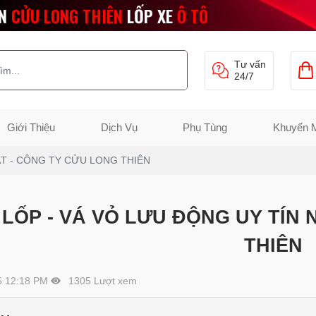
N
CỬU LONG THIÊN
LỐP XE
Ô TÔ
Tư vấn
24/7
Giới Thiệu
Dịch Vụ
Phụ Tùng
Khuyến 
ẤT - CÔNG TY CỬU LONG THIÊN
 LỐP - VÁ VỎ LƯU ĐỘNG UY TÍN
THIÊN
5 12:18 PM
1305 Lượt xem