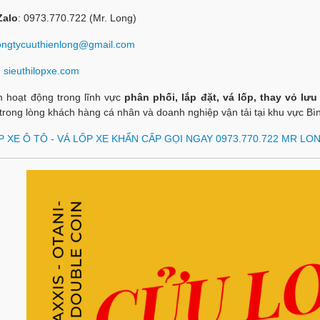
Zalo
: 0973.770.722 (Mr. Long)
ongtycuuthienlong@gmail.com
:
sieuthilopxe.com
m hoạt động trong lĩnh vực
phân phối, lắp đặt, vá lốp, thay vỏ lư
trong lòng khách hàng cá nhân và doanh nghiệp vận tải tại khu vực Bì
P XE Ô TÔ - VÁ LỐP XE KHẨN CẤP GỌI NGAY 0973.770.722 MR LO