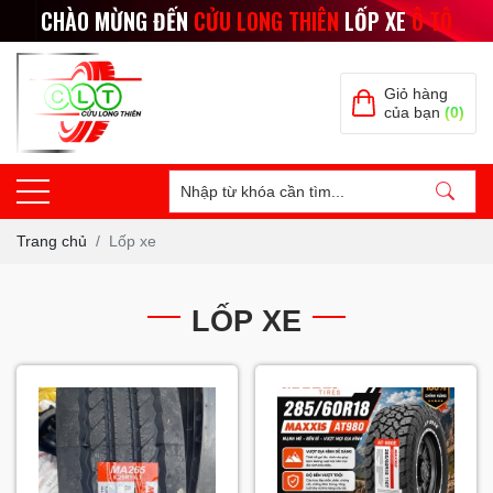
CHÀO MỪNG ĐẾN
CỬU LONG THIÊN
LỐP XE
Ô TÔ
Giỏ hàng
của bạn
(0)
Trang chủ
Lốp xe
LỐP XE