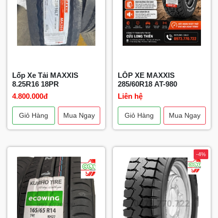
Lốp Xe Tải MAXXIS
LỐP XE MAXXIS
8.25R16 18PR
285/60R18 AT-980
4.800.000đ
Liên hệ
Giỏ Hàng
Mua Ngay
Giỏ Hàng
Mua Ngay
-4%