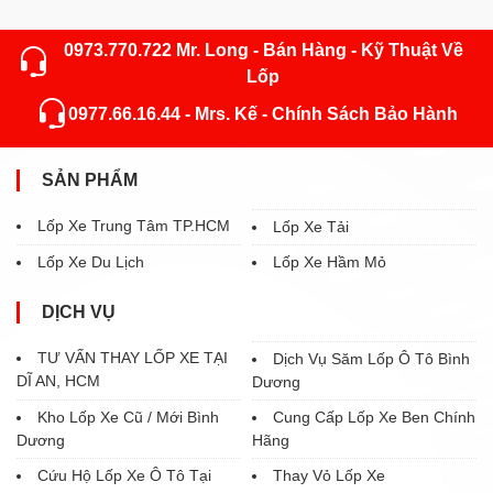
0973.770.722 Mr. Long - Bán Hàng - Kỹ Thuật Về
Lốp
0977.66.16.44 - Mrs. Kế - Chính Sách Bảo Hành
SẢN PHẨM
Lốp Xe Trung Tâm TP.HCM
Lốp Xe Tải
Lốp Xe Du Lịch
Lốp Xe Hầm Mỏ
DỊCH VỤ
TƯ VẤN THAY LỐP XE TẠI
Dịch Vụ Săm Lốp Ô Tô Bình
DĨ AN, HCM
Dương
Kho Lốp Xe Cũ / Mới Bình
Cung Cấp Lốp Xe Ben Chính
Dương
Hãng
Cứu Hộ Lốp Xe Ô Tô Tại
Thay Vỏ Lốp Xe