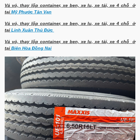
Vá vỏ, thay lốp container, xe ben, xe lu, xe tải, xe 4 chỗ ở
tại
Mỹ Phước Tân Vạn
Vá vỏ, thay lốp container, xe ben, xe lu, xe tải, xe 4 chỗ ở
tại
Linh Xuân Thủ Đức
Vá vỏ, thay lốp container, xe ben, xe lu, xe tải, xe 4 chỗ ở
tại
Biên Hòa Đồng Nai