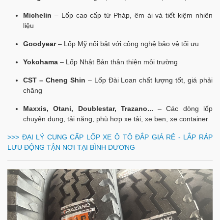
Michelin
– Lốp cao cấp từ Pháp, êm ái và tiết kiệm nhiên
liệu
Goodyear
– Lốp Mỹ nổi bật với công nghệ bảo vệ tối ưu
Yokohama
– Lốp Nhật Bản thân thiện môi trường
CST – Cheng Shin
– Lốp Đài Loan chất lượng tốt, giá phải
chăng
Maxxis, Otani, Doublestar, Trazano...
– Các dòng lốp
chuyên dụng, tải nặng, phù hợp xe tải, xe ben, xe container
>>>
ĐẠI LÝ CUNG CẤP LỐP XE Ô TÔ ĐẮP GIÁ RẺ - LẮP RÁP
LƯU ĐỘNG TẬN NƠI TẠI BÌNH DƯƠNG