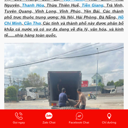
Nguyên,
Thanh Hóa
, Thừa Thiên Huế,
Tiền Giang
, Trà Vinh,
Tuyên Quang, Vĩnh Long, Vĩnh Phúc, Yên Bái. Các thành
phố trực thuộc trung ương: Hà Nội, Hải Phòng, Đà Nẵng,
Hồ
Chí Minh
,
Cần Thơ
, Các tỉnh và thành phố này được phân bố
khắp cả nước và có sự đa dạng về địa lý, văn hóa, và kinh
tế......ship hàng toàn quốc.
Gọi ngay
Zalo Chat
Facebook Chat
Chỉ đường