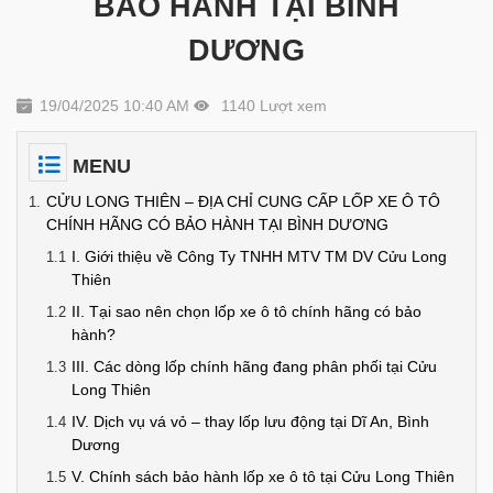
BẢO HÀNH TẠI BÌNH
DƯƠNG
19/04/2025 10:40 AM
1140 Lượt xem
MENU
CỬU LONG THIÊN – ĐỊA CHỈ CUNG CẤP LỐP XE Ô TÔ
CHÍNH HÃNG CÓ BẢO HÀNH TẠI BÌNH DƯƠNG
I. Giới thiệu về Công Ty TNHH MTV TM DV Cửu Long
Thiên
II. Tại sao nên chọn lốp xe ô tô chính hãng có bảo
hành?
III. Các dòng lốp chính hãng đang phân phối tại Cửu
Long Thiên
IV. Dịch vụ vá vỏ – thay lốp lưu động tại Dĩ An, Bình
Dương
V. Chính sách bảo hành lốp xe ô tô tại Cửu Long Thiên