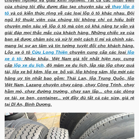
của chúng tôi đều được đào tạo chuyên sâu về
thay lốp ô
tô
và có kiến thức rộng về các loại lốp ô tô khác nhau. Đội
ngũ kỹ thuật viên của chúng tôi không chỉ có hiểu biết
chuyên môn sâu về lốp ô tô mà còn có khả năng tư vấn và
giải đáp mọi thắc mắc của khách hàng. Những chiếc xe của
bạn sẽ được chăm sóc và xử lý một cách tỉ mỉ và chính xác,
mang lại sự an tâm và tin tưởng tuyệt đối cho khách hàng.
Lốp xe ô tô
Cửu Long Thiên
chuyên cung cấp các loại
lốp
xe ô tô:
Nhập khẩu, Việt Nam giá tốt nhất hiện nay. cung
cấp
lốp xe du lịch,
độ mâm xe du lịch, lắp ráp lốp chạy quá
tải, lốp xe bố kẽm, lốp xe bố vải, lốp không săm, lốp mới các
hãng uy tín nhất bao gồm: Thái Lan, lốp Trung Quốc, lốp
Việt Nam, Lazang chuyên chạy cảng, chạy Công Trình, chạy
hầm mỏ, chạy đường trường, chạy san lấp... cho các dòng
xe tải, xe ben, container... với đầy đủ tất cả các size, giá rẻ
tại Dĩ An, Bình Dương.