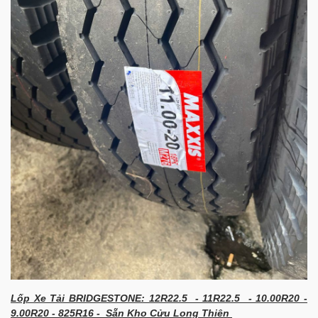
Lốp Xe Tải BRIDGESTONE: 12R22.5 - 11R22.5 - 10.00R20 -
9.00R20 - 825R16 - Sẵn Kho Cửu Long Thiên