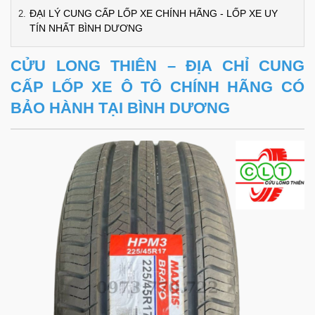
ĐẠI LÝ CUNG CẤP LỐP XE CHÍNH HÃNG - LỐP XE UY
TÍN NHẤT BÌNH DƯƠNG
CỬU LONG THIÊN – ĐỊA CHỈ CUNG
CẤP LỐP XE Ô TÔ CHÍNH HÃNG CÓ
BẢO HÀNH TẠI BÌNH DƯƠNG