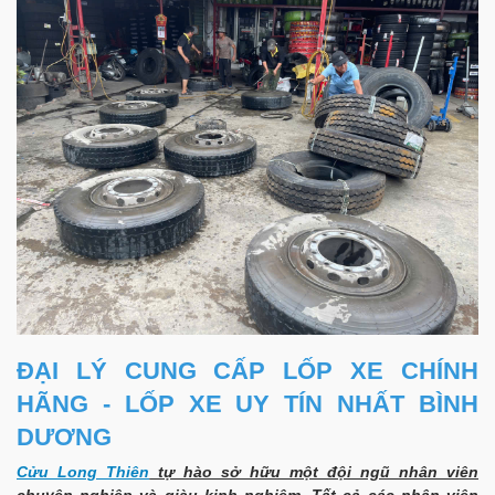
ĐẠI LÝ CUNG CẤP LỐP XE CHÍNH
HÃNG - LỐP XE UY TÍN NHẤT BÌNH
DƯƠNG
Cửu Long Thiên
tự hào sở hữu một đội ngũ nhân viên
chuyên nghiệp và giàu kinh nghiệm. Tất cả các nhân viên