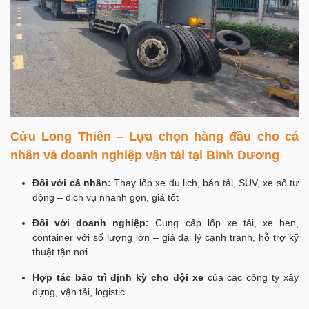
Cửu Long Thiên – Lựa chọn hàng đầu cho cá
nhân và doanh nghiệp vận tải tại Bình Dương
Đối với cá nhân:
Thay lốp xe du lịch, bán tải, SUV, xe số tự
động – dịch vụ nhanh gọn, giá tốt
Đối với doanh nghiệp:
Cung cấp lốp xe tải, xe ben,
container với số lượng lớn – giá đại lý cạnh tranh, hỗ trợ kỹ
thuật tận nơi
Hợp tác bảo trì định kỳ cho đội xe
của các công ty xây
dựng, vận tải, logistic...