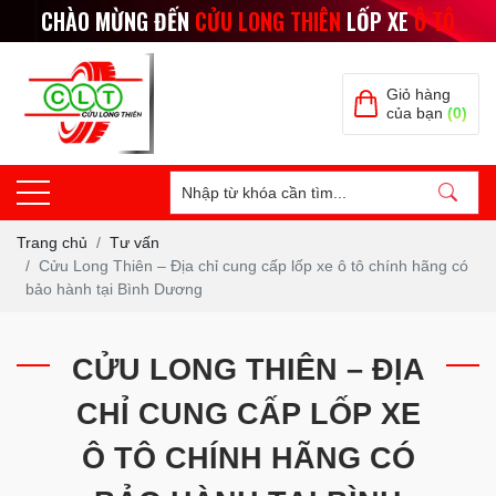
CHÀO MỪNG ĐẾN
CỬU LONG THIÊN
LỐP XE
Ô TÔ
Giỏ hàng
của bạn
(0)
Trang chủ
Tư vấn
Cửu Long Thiên – Địa chỉ cung cấp lốp xe ô tô chính hãng có
bảo hành tại Bình Dương
CỬU LONG THIÊN – ĐỊA
CHỈ CUNG CẤP LỐP XE
Ô TÔ CHÍNH HÃNG CÓ