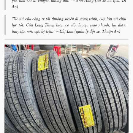
yên tâm khi di chuyển đường dài." – Anh Hùng (tài xế du lịch, Dĩ
An)
"Xe tải của công ty tôi thường xuyên đi công trình, cần lốp tải chịu
lực tốt. Cửu Long Thiên luôn có sẵn hàng, giao nhanh, lại được
thay tận nơi, cực kỳ tiện." – Chị Lan (quản lý đội xe, Thuận An)