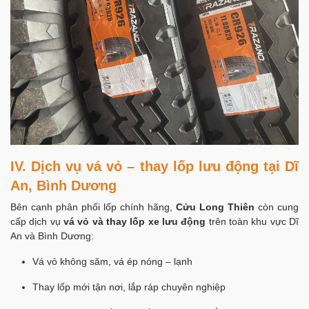
IV. Dịch vụ vá vỏ – thay lốp lưu động tại Dĩ
An, Bình Dương
Bên cạnh phân phối lốp chính hãng,
Cửu Long Thiên
còn cung
cấp dịch vụ
vá vỏ và thay lốp xe lưu động
trên toàn khu vực Dĩ
An và Bình Dương:
Vá vỏ không săm, vá ép nóng – lạnh
Thay lốp mới tận nơi, lắp ráp chuyên nghiệp