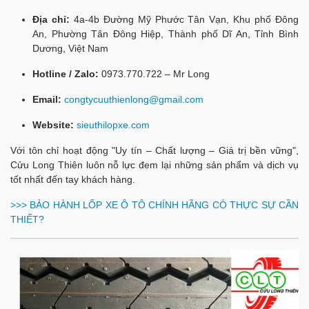
Địa chỉ:
4a-4b Đường Mỹ Phước Tân Vạn, Khu phố Đông
An, Phường Tân Đông Hiệp, Thành phố Dĩ An, Tỉnh Bình
Dương, Việt Nam
Hotline / Zalo:
0973.770.722 – Mr Long
Email:
congtycuuthienlong@gmail.com
Website:
sieuthilopxe.com
Với tôn chỉ hoạt động "Uy tín – Chất lượng – Giá trị bền vững",
Cửu Long Thiên luôn nỗ lực đem lại những sản phẩm và dịch vụ
tốt nhất đến tay khách hàng.
>>>
BẢO HÀNH LỐP XE Ô TÔ CHÍNH HÃNG CÓ THỰC SỰ CẦN
THIẾT?