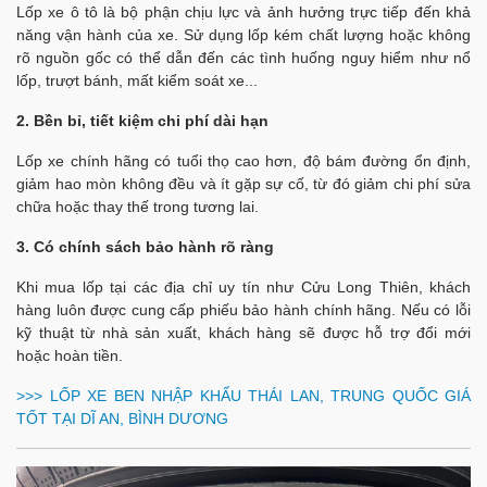
Lốp xe ô tô là bộ phận chịu lực và ảnh hưởng trực tiếp đến khả
năng vận hành của xe. Sử dụng lốp kém chất lượng hoặc không
rõ nguồn gốc có thể dẫn đến các tình huống nguy hiểm như nổ
lốp, trượt bánh, mất kiểm soát xe...
2. Bền bỉ, tiết kiệm chi phí dài hạn
Lốp xe chính hãng có tuổi thọ cao hơn, độ bám đường ổn định,
giảm hao mòn không đều và ít gặp sự cố, từ đó giảm chi phí sửa
chữa hoặc thay thế trong tương lai.
3. Có chính sách bảo hành rõ ràng
Khi mua lốp tại các địa chỉ uy tín như Cửu Long Thiên, khách
hàng luôn được cung cấp phiếu bảo hành chính hãng. Nếu có lỗi
kỹ thuật từ nhà sản xuất, khách hàng sẽ được hỗ trợ đổi mới
hoặc hoàn tiền.
>>>
LỐP XE BEN NHẬP KHẨU THÁI LAN, TRUNG QUỐC GIÁ
TỐT TẠI DĨ AN, BÌNH DƯƠNG