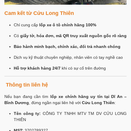
Cam kết từ Cửu Long Thiên
Chỉ cung cấp
lốp xe ô tô chính hãng 100%
Có
giấy tờ, hóa đơn, mã QR truy xuất nguồn gốc rõ ràng
Bảo hành minh bạch, chính xác, đổi trả nhanh chóng
Dịch vụ kỹ thuật chuyên nghiệp, nhân viên có tay nghề cao
Hỗ trợ khách hàng 24/7
khi có sự cố trên đường
Thông tin liên hệ
Nếu bạn đang cần tìm
lốp xe chính hãng uy tín tại Dĩ An –
Bình Dương
, đừng ngần ngại liên hệ với
Cửu Long Thiên
:
Tên công ty:
CÔNG TY TNHH MTV TM DV CỬU LONG
THIÊN
MST:
3702789327