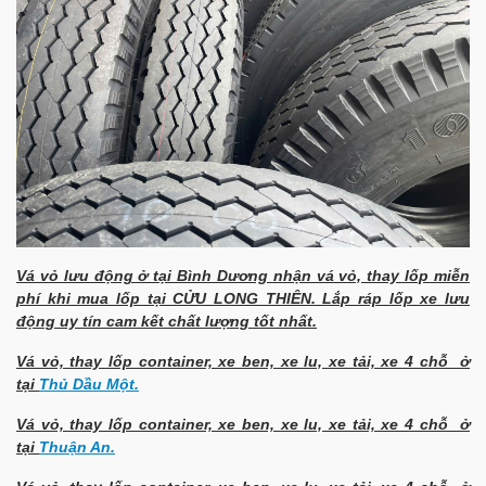
Vá vỏ lưu động ở tại Bình Dương nhận vá vỏ, thay lốp miễn
phí khi mua lốp tại CỬU LONG THIÊN. Lắp ráp lốp xe lưu
động uy tín cam kết chất lượng tốt nhất.
Vá vỏ, thay lốp container, xe ben, xe lu, xe tải, xe 4 chỗ ở
tại
Thủ Dầu Một.
Vá vỏ, thay lốp container, xe ben, xe lu, xe tải, xe 4 chỗ ở
tại
Thuận An.