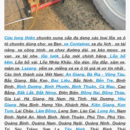
Cửu long thiên
chuyên cung cấp đa dạng các loại lốp xe ô
tô chuyên dùng cho: xe Ben,
xe Container
, xe du lịch , xe tải
nặng, xe công trình, xe chạy đường dài, xe kéo mooc, xe
van, xe tải nhẹ,
lốp lướt
, Lốp mới chính hãng,
Lốp bố
kẽm,
Lốp bố vải, Lốp Nhập Khẩu, lốp dán, lốp đắp, săm xe,
mâm xe,
Lazang,
yếm xe, miếng vá xe ô tô giá rẻ uy tín nhất .
Các tỉnh thành của Việt Nam:
An Giang
,
Bà Rịa - Vũng Tàu
,
Bắc Giang, Bắc Kạn,
Bạc Liêu
, Bắc Ninh,
Bến Tre
, Bình
Định,
Bình Dương,
Bình Phước
,
Bình Thuận
,
Cà Mau
, Cao
Bằng,
Đắk Lắk
,
Đắk Nông
, Điện Biên,
Đồng Nai
,
Đồng Tháp
,
Gia Lai, Hà Giang, Hà Nam, Hà Tĩnh, Hải Dương,
Hậu
Giang,
Hòa Bình, Hưng Yên, Khánh Hòa,
Kiên Giang
,
Kon
Tum
, Lai Châu,
Lâm Đồng
, Lạng Sơn, Lào Cai,
Long An
, Nam
Định, Nghệ An, Ninh Bình, Ninh Thuận, Phú Thọ, Phú Yên,
Quảng Bình, Quảng Nam, Quảng Ngãi, Quảng Ninh, Quảng
Trị, Sóc Trăng, Sơn La,
Tây Ninh,
Thái Bình, Thái