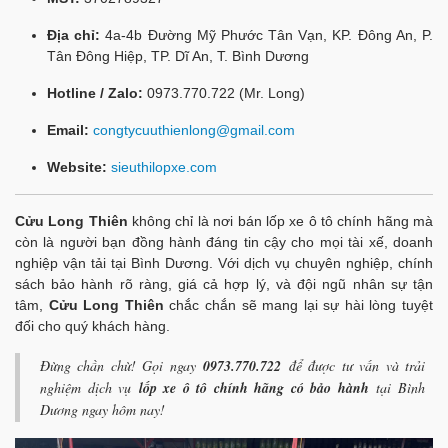
Địa chỉ:
4a-4b Đường Mỹ Phước Tân Vạn, KP. Đông An, P.
Tân Đông Hiệp, TP. Dĩ An, T. Bình Dương
Hotline / Zalo:
0973.770.722 (Mr. Long)
Email:
congtycuuthienlong@gmail.com
Website:
sieuthilopxe.com
Cửu Long Thiên
không chỉ là nơi bán lốp xe ô tô chính hãng mà
còn là người bạn đồng hành đáng tin cậy cho mọi tài xế, doanh
nghiệp vận tải tại Bình Dương. Với dịch vụ chuyên nghiệp, chính
sách bảo hành rõ ràng, giá cả hợp lý, và đội ngũ nhân sự tận
tâm,
Cửu Long Thiên
chắc chắn sẽ mang lại sự hài lòng tuyệt
đối cho quý khách hàng.
Đừng chần chừ! Gọi ngay
0973.770.722
để được tư vấn và trải
nghiệm dịch vụ
lốp xe ô tô chính hãng có bảo hành
tại Bình
Dương ngay hôm nay!