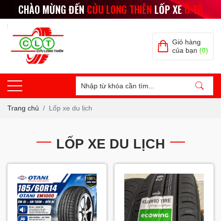
CHÀO MỪNG ĐẾN
CỬU LONG THIÊN
LỐP XE
Ô TÔ
Giỏ hàng
của bạn
(0)
Trang chủ
Lốp xe du lịch
LỐP XE DU LỊCH