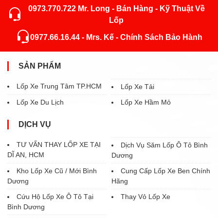
0973.770.722 Mr. Long - Bán Hàng - Kỹ Thuật Về
Lốp
0977.66.16.44 - Mrs. Kế - Chính Sách Bảo Hành
SẢN PHẨM
Lốp Xe Trung Tâm TP.HCM
Lốp Xe Tải
Lốp Xe Du Lịch
Lốp Xe Hầm Mỏ
DỊCH VỤ
TƯ VẤN THAY LỐP XE TẠI
Dịch Vụ Săm Lốp Ô Tô Bình
DĨ AN, HCM
Dương
Kho Lốp Xe Cũ / Mới Bình
Cung Cấp Lốp Xe Ben Chính
Dương
Hãng
Cứu Hộ Lốp Xe Ô Tô Tại
Thay Vỏ Lốp Xe
Bình Dương