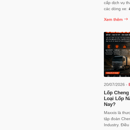
cấp dịch vụ th
các dòng xe: 🚘 Toyota Vios, Altis,
Camry, Coroll
Xem thêm
City, Civic, C
Accent, Elant
🚘 Kia Morning
Sportage, Car
Mazda 3, CX-3
Ranger, Everes
Mitsubishi Xpa
Sport 🚘 Nissa
Isuzu D-Max, 
VF5, VF6, VF7
Mercedes-Ben
20/07/2026 -
và nhiều dòng
Lốp Cheng 
Loại Lốp N
Nay?
Maxxis là thư
tập đoàn Che
Industry. Điều này tương tự như