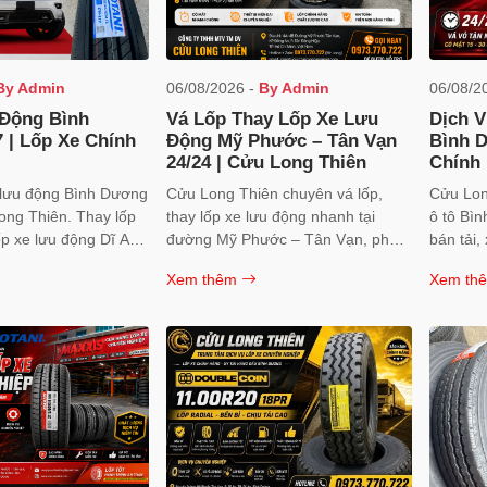
By Admin
06/08/2026 -
By Admin
06/08/2
 Động Bình
Vá Lốp Thay Lốp Xe Lưu
Dịch V
 | Lốp Xe Chính
Động Mỹ Phước – Tân Vạn
Bình D
24/24 | Cửu Long Thiên
Chính
Thiên
 lưu động Bình Dương
Cửu Long Thiên chuyên vá lốp,
Cửu Lon
ong Thiên. Thay lốp
thay lốp xe lưu động nhanh tại
ô tô Bìn
ốp xe lưu động Dĩ An
đường Mỹ Phước – Tân Vạn, phục
bán tải, 
chính hãng, gọi ngay
vụ Dĩ An – Thuận An 24/24. Hỗ trợ
Lốp MA
Xem thêm
Xem th
.
xe du lịch, bán tải, xe tải, xe ben,
OTANI, 
container. Hotline: 0973.770.722.
Thợ chuy
0973.77