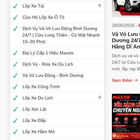
Lốp Xe Tải
Cứu Hộ Lốp Xe Ô Tô
28/06/2026 -
Dịch Vụ Vá Vỏ Lưu Động Bình Dương
Vá Vỏ Lưu
24/7 | Cửu Long Thiên - Có Mặt Nhanh
Dương 24/7
15–30 Phút
Hãng Dĩ An
Đại Lý Cấp 1 Hiệu Maxxis
Dịch vụ vá vỏ
24/7 từ Cửu L
Dịch Vụ - Rửa Xe Du Lịch
mới, lắp ráp l
Vá Vỏ Lưu Động - Bình Dương
nhanh chóng, 
Xem thêm
0973.770.722
Lốp Xe Công Trình
Lốp Xe Du Lịch
Lốp Xúc Lật
Lốp Xe Đắp
Lốp Xe Hầm Mỏ