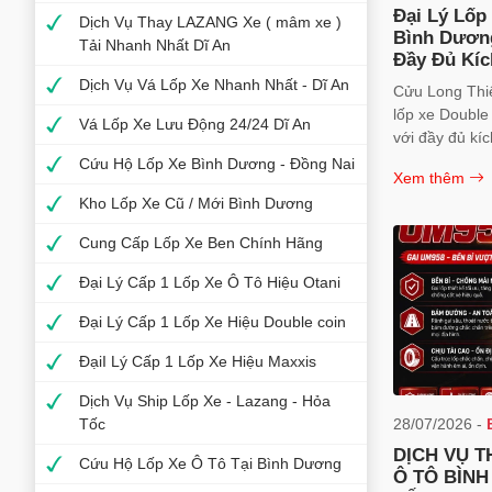
Đại Lý Lốp
Dịch Vụ Thay LAZANG Xe ( mâm xe )
Bình Dươn
Tải Nhanh Nhất Dĩ An
Đầy Đủ Kíc
Dịch Vụ Vá Lốp Xe Nhanh Nhất - Dĩ An
Cửu Long Thiê
lốp xe Double
Vá Lốp Xe Lưu Động 24/24 Dĩ An
với đầy đủ kíc
xe tải nặng, x
Cứu Hộ Lốp Xe Bình Dương - Đồng Nai
Xem thêm
container. Ca
Kho Lốp Xe Cũ / Mới Bình Dương
giá tốt, hỗ trợ
chuyên nghiệ
Cung Cấp Lốp Xe Ben Chính Hãng
Đại Lý Cấp 1 Lốp Xe Ô Tô Hiệu Otani
Đại Lý Cấp 1 Lốp Xe Hiệu Double coin
ĐạiI Lý Cấp 1 Lốp Xe Hiệu Maxxis
Dịch Vụ Ship Lốp Xe - Lazang - Hỏa
Tốc
28/07/2026 -
DỊCH VỤ T
Cứu Hộ Lốp Xe Ô Tô Tại Bình Dương
Ô TÔ BÌN