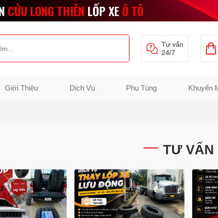
N
CỬU LONG THIÊN
LỐP XE
Ô TÔ
Tư vấn
24/7
Giới Thiệu
Dịch Vụ
Phụ Tùng
Khuyến 
TƯ VẤN