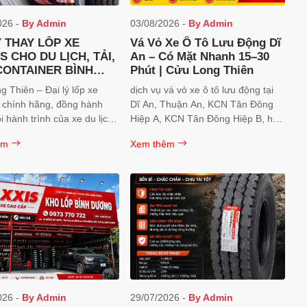
026 -
By Admin
03/08/2026 -
By Admin
Ý THAY LỐP XE
Vá Vỏ Xe Ô Tô Lưu Động Dĩ
, TẢI,
An – Có Mặt Nhanh 15–30
CONTAINER BÌNH
Phút | Cửu Long Thiên
G
 Thiên – Đại lý lốp xe
dịch vụ vá vỏ xe ô tô lưu động tại
chính hãng, đồng hành
Dĩ An, Thuận An, KCN Tân Đông
 hành trình của xe du lịch,
Hiệp A, KCN Tân Đông Hiệp B, hãy
xe ben và xe container.
liên hệ ngay Công Ty TNHH MTV
êm
Xem thêm
TM DV Cửu Long Thiên
026 -
By Admin
29/07/2026 -
By Admin