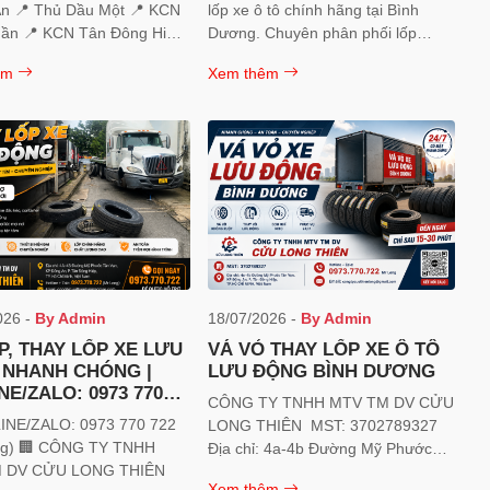
n 📍 Thủ Dầu Một 📍 KCN
lốp xe ô tô chính hãng tại Bình
ần 📍 KCN Tân Đông Hiệp
Dương. Chuyên phân phối lốp
VSIP 📍 Mỹ Phước Tân
Maxxis, OTANI, Double Coin,
êm
Xem thêm
Quốc lộ 1K
Casumina. Ship lốp nhanh tận nơi,
thay lốp lưu động, vá vỏ ô tô 24/7.
Hotline/Zalo: 0973.770.722.
026 -
By Admin
18/07/2026 -
By Admin
P, THAY LỐP XE LƯU
VÁ VỎ THAY LỐP XE Ô TÔ
 NHANH CHÓNG |
LƯU ĐỘNG BÌNH DƯƠNG
NE/ZALO: 0973 770
CÔNG TY TNHH MTV TM DV CỬU
INE/ZALO: 0973 770 722
LONG THIÊN MST: 3702789327
TY TNHH
Địa chỉ: 4a-4b Đường Mỹ Phước
 DV CỬU LONG THIÊN
Tân Vạn, KP Đông An, P. Tân Đông
Xem thêm