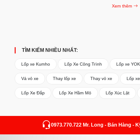
việc một tập 
Xem thêm
nhãn hiệu với
nhau. Vì vậy,
đầu tư nhiều 
thiết kế gai l
hành.
TÌM KIẾM NHIỀU NHẤT:
Lốp xe Kumho
Lốp Xe Công Trình
Lốp xe Y
Vá vỏ xe
Thay lốp xe
Thay vỏ xe
Lốp xe
Lốp Xe Đắp
Lốp Xe Hầm Mỏ
Lốp Xúc Lật
0973.770.722 Mr. Long - Bán Hàng - 