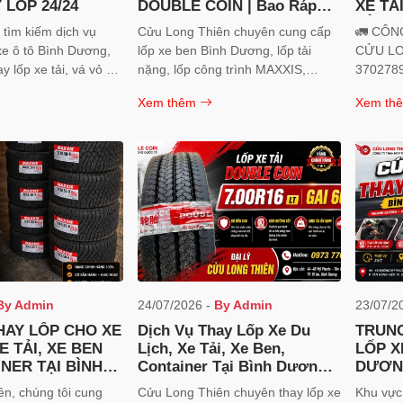
 LỐP 24/24
DOUBLE COIN | Bao Ráp
XE TẢ
Tận Nơi
TẬN N
tìm kiếm dịch vụ
Cửu Long Thiên chuyên cung cấp
🚛 CÔN
CŨ C
xe ô tô Bình Dương,
lốp xe ben Bình Dương, lốp tải
CỬU LONG 
ay lốp xe tải, vá vỏ xe
nặng, lốp công trình MAXXIS,
3702789327 📍 Địa
, thay lốp 24/24,
OTANI, DOUBLE COIN. Có lốp
Đường 
Xem thêm
Xem th
HH MTV TM DV CỬU
mới, lốp cũ chất lượng cao, bao ráp
Đông An
 địa chỉ đáng tin
tận nơi. Hotline 0973.770.722.
Chí Minh, Vi
ều khách hàng và
Zalo: 09
vận tải lựa chọn.
Email:
congtyc
By Admin
24/07/2026 -
By Admin
23/07/2
HAY LỐP CHO XE
Dịch Vụ Thay Lốp Xe Du
TRUNG
E TẢI, XE BEN
Lịch, Xe Tải, Xe Ben,
LỐP X
NER TẠI BÌNH
Container Tại Bình Dương |
DƯƠN
Lốp Maxxis, Otani, Double
n, chúng tôi cung
Cửu Long Thiên chuyên thay lốp xe
Khu vực phục 
Coin Chính Hãng