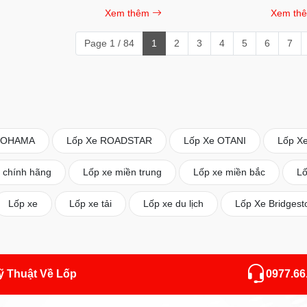
đoàn sở hữu nhiều
cấp săm lốp xe ô tô chính hãng tại
Xem thêm
Xem th
 các phân khúc khác
Bình Dương, đồng thời mang đến
 Maxxis thường được
dịch vụ vá vỏ, lắp ráp và thay mới
Page 1 / 84
1
2
3
4
5
6
7
hơn về công nghệ,
lốp xe lưu động nhanh chóng,
ốp và hiệu suất vận
chuyên nghiệp với mức giá hợp lý.
OKOHAMA
Lốp Xe ROADSTAR
Lốp Xe OTANI
Lốp X
 chính hãng
Lốp xe miền trung
Lốp xe miền bắc
Lố
Lốp xe
Lốp xe tải
Lốp xe du lịch
Lốp Xe Bridgest
Kỹ Thuật Về Lốp
0977.66