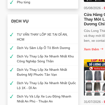
Phụ tùng
05/08/2026 -
Cửa Hàng 
Thay Mới L
DỊCH VỤ
Dương Chí
Long Thiên
Cửu Long Thi
TƯ VẤN THAY LỐP XE TẠI DĨ AN,
và thay mới lốp
HCM
ben, xe conta
Maxxis, Double
Dịch Vụ Săm Lốp Ô Tô Bình Dương
Xem thêm
tốt, lắp đặt c
Dương. Hotlin
Dịch Vụ Thay Lốp Xe Nhanh Nhất Khu
Công Nghiệp Sóng Thần
Dịch Vụ Thay Lốp Xe Nhanh Nhất
Đường Mỹ Phước Tân Vạn
Dịch Vụ Thay Lốp Xe Nhanh Nhất Quốc
Lộ 1K - Dĩ An
Dịch Vụ Vá Lốp Xe Lưu Động Nhanh
Nhất An Phú - Thuận An
31/07/2026 -