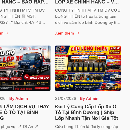
I NẶNG – BAO RÁP
LỐP XE CHÍNH HÃNG – VÁ
ƠI – LỐP MỚI & LỐP
VỎ – THAY LỐP LƯU ĐỘNG
G TY TNHH MTV TM DV
CÔNG TY TNHH MTV TM DV CỬU
HẤT LƯỢNG CAO
DĨ AN
THIÊN 🧾 MST:
LONG THIÊN tự hào là trung tâm
 chỉ: 4A–4B
dịch vụ săm lốp Bình Dương uy tín,
Mỹ Phước Tân Vạn, KP
chuyên cung cấp các sản phẩm lốp
êm
Xem thêm
, P. Tân Đông Hiệp, TP. Hồ
xe chính hãng, dịch vụ vá vỏ, thay
ệt Nam ☎️ Hotline +
mới lốp xe, lắp ráp lốp xe và hỗ trợ
73.770.722 (Mr Long) 📧
lưu động tại khu vực Dĩ An, Bình
Dương.
uuthienlong@gmail.com
026 -
By Admin
21/07/2026 -
By Admin
 TÂM DỊCH VỤ THAY
Đại Lý Cung Cấp Lốp Xe Ô
E Ô TÔ TẠI BÌNH
Tô Tại Bình Dương | Ship
G
Lốp Nhanh Tận Nơi Giá Tốt
vụ: 📍 Dĩ An 📍
Cửu Long Thiên là đại lý cung cấp