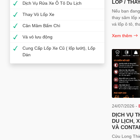
LỐP / THAY
Dịch Vụ Rửa Xe Ô Tô Du Lịch
Nếu bạn đang 
Thay Vỏ Lốp Xe
thay săm lốp 
vá lốp ô tô, th
Cân Mâm Bấm Chì
lưu động Dĩ An
Xem thêm
Vá vỏ lưu động
CÔNG TY TN
LONG THIÊN là
Cung Cấp Lốp Xe Cũ ( lốp lướt), Lốp
cậy được nhi
Dán
doanh nghiệp 
24/07/2026 -
DỊCH VỤ T
DU LỊCH, X
VÀ CONTAI
DƯƠNG
Cửu Long Thiê