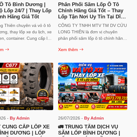
Ô Tô Bình Dương |
Phân Phối Săm Lốp Ô Tô
 Lốp 24/7 | Thay Lốp
Chính Hãng Giá Tốt – Thay
nh Hãng Giá Tốt
Lốp Tận Nơi Uy Tín Tại Dĩ
An, Bình Dương |
g Thiên chuyên vá vỏ ô tô
CÔNG TY TNHH MTV TM DV CỬU
ng, thay lốp xe du lịch, xe
LONG THIÊN là đơn vị chuyên
ben, container. Cung cấp lốp
phân phối săm lốp ô tô chính hãng
, OTANI, DOUBLE COIN,
giá tốt, đồng thời cung cấp dịch vụ
êm
Xem thêm
A chính hãng. Hỗ trợ cứu
vá vỏ, lắp ráp và thay lốp tận nơi
hanh. Hotline/Zalo:
cho khách hàng tại Dĩ An, Bình
0.722.
Dương và các khu vực lân cận.
026 -
By Admin
26/07/2026 -
By Admin
Ý CUNG CẤP LỐP XE
🚛 TRUNG TÂM DỊCH VỤ
ÌNH DƯƠNG | LỐP
SĂM LỐP BÌNH DƯƠNG |