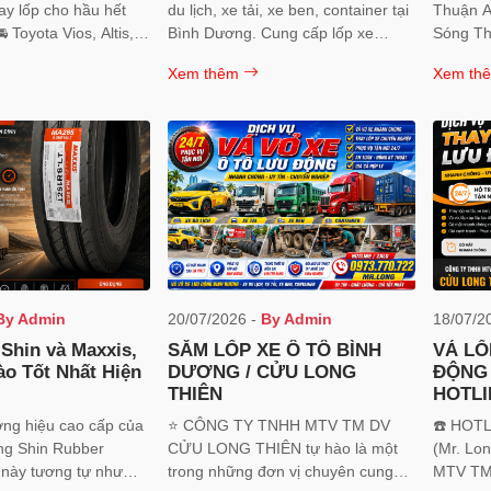
ay lốp cho hầu hết
du lịch, xe tải, xe ben, container tại
Thuận A
Bình Dương. Cung cấp lốp xe
Sóng Th
a Cross 🚘 Honda
chính hãng Maxxis, Otani, Double
📍 KCN 
Xem thêm
Xem th
R-V, HR-V 🚘 Hyundai
Coin với giá tốt, bảo hành chính
Vạn 📍 
ra, Tucson, Santa Fe
hãng, lắp đặt nhanh, cân bằng
, Soluto, K3, Seltos,
động và tư vấn tận tâm.
nival 🚘 Mazda 2,
, CX-5, CX-8 🚘 Ford
t, Territory 🚘
nder, Triton, Pajero
n Navara, Terra 🚘
MU-X 🚘 VinFast VF3,
, VF8, VF9 🚘
z, BMW, Audi, Lexus
By Admin
20/07/2026 -
By Admin
18/07/2
 xe khác.
Shin và Maxxis,
SĂM LỐP XE Ô TÔ BÌNH
VÁ LỐ
ào Tốt Nhất Hiện
DƯƠNG / CỬU LONG
ĐỘNG
THIÊN
HOTLI
722
ơng hiệu cao cấp của
⭐ CÔNG TY TNHH MTV TM DV
☎️ HOTL
ng Shin Rubber
CỬU LONG THIÊN tự hào là một
(Mr. Long) 🏢 CÔNG 
trong những đơn vị chuyên cung
MTV TM