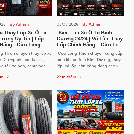
026 -
By Admin
05/08/2026 -
By Admin
ụ Thay Lốp Xe Ô Tô
Săm Lốp Xe Ô Tô Bình
ương Uy Tín | Lốp
Dương 24/24 | Vá Lốp, Thay
 Hãng - Cửu Long
Lốp Chính Hãng – Cửu Long
Thiên
g Thiên chuyên thay lốp xe
Cửu Long Thiên chuyên cung cấp
h Dương cho xe du lịch,
săm lốp xe ô tô Bình Dương, thay
xe tải, xe ben, container.
lốp, vá lốp, cân bằng động cho xe
XXIS, DOUBLE COIN,
du lịch, xe tải, xe ben, container.
êm
Xem thêm
CASUMINA chính hãng.
Kho lốp chính hãng Maxxis, Double
ên nghiệp, giá tốt. Hotline:
Coin, Otani. Hotline: 0973.770.722.
0.722.