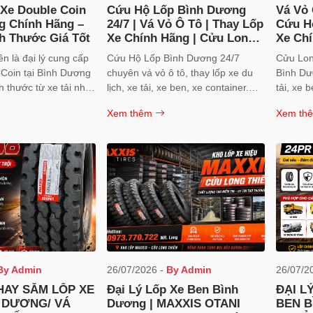
 Xe Double Coin
Cứu Hộ Lốp Bình Dương
Vá Vỏ 
g Chính Hãng –
24/7 | Vá Vỏ Ô Tô | Thay Lốp
Cứu Hộ
h Thước Giá Tốt
Xe Chính Hãng | Cửu Long
Xe Chí
Thiên
n là đại lý cung cấp
Cứu Hộ Lốp Bình Dương 24/7
Cửu Lon
 Coin tại Bình Dương
chuyên vá vỏ ô tô, thay lốp xe du
Bình Dươ
h thước từ xe tải nhẹ,
lịch, xe tải, xe ben, xe container.
tải, xe 
e ben, đầu kéo,
Phân phối lốp MAXXIS, OTANI,
MAXXIS
Xem thêm
Xem th
m kết lốp chính hãng,
DOUBLE COIN, CASUMINA chính
CASUMIN
 thay lốp và vá lốp
hãng. Hotline & Zalo:
hộ lốp n
p.
0973.770.722.
0973.77
By Admin
26/07/2026 -
By Admin
26/07/2
HAY SĂM LỐP XE
Đại Lý Lốp Xe Ben Bình
ĐẠI L
H DƯƠNG/ VÁ
Dương | MAXXIS OTANI
BEN B