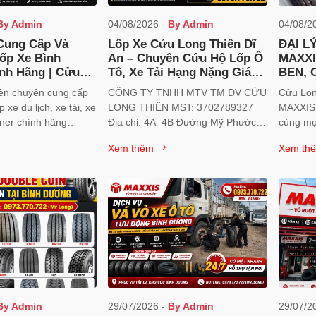
By Admin
04/08/2026 -
By Admin
04/08/2
Cung Cấp Và
Lốp Xe Cửu Long Thiên Dĩ
ĐẠI L
ốp Xe Bình
An – Chuyên Cứu Hộ Lốp Ô
MAXXIS CHO DU LỊCH
nh Hãng | Cửu
Tô, Xe Tải Hạng Nặng Giá
BEN, 
Tốt Nhất
DƯƠN
ên chuyên cung cấp
CÔNG TY TNHH MTV TM DV CỬU
Cửu Long
 xe du lịch, xe tải, xe
LONG THIÊN MST: 3702789327
MAXXIS 
iner chính hãng
Địa chỉ: 4A–4B Đường Mỹ Phước –
cùng mọi
 Coin, Otani... Giá
Tân Vạn, KP. Đông An, P. Tân
xe tải, 
Xem thêm
Xem th
huyên nghiệp tại Bình
Đông Hiệp, TP. Hồ Chí Minh, Việt
e: 0973.770.722.
Nam Hotline/Zalo: 0973.770.722
(Mr Long) Email:
congtycuuthienlong@gmail.com
Website: sieuthilopxe.com
By Admin
29/07/2026 -
By Admin
29/07/2