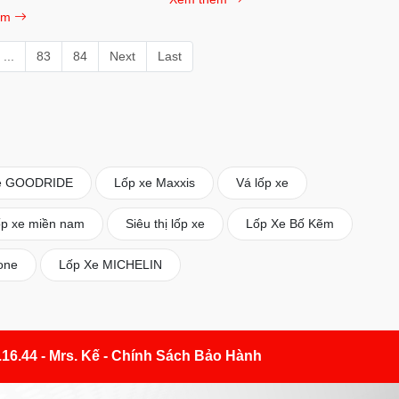
Hiệp, TP.HỒ CHÍ MINH, Việt Nam
êm
Hotline+ Zalo : 0973.770.722 Mr
Long
...
83
84
Next
Last
e GOODRIDE
Lốp xe Maxxis
Vá lốp xe
p xe miền nam
Siêu thị lốp xe
Lốp Xe Bố Kẽm
one
Lốp Xe MICHELIN
.16.44 - Mrs. Kế - Chính Sách Bảo Hành