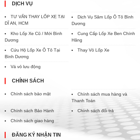
DỊCH VỤ
TƯ VẤN THAY LỐP XE TẠI
Dịch Vụ Săm Lốp Ô Tô Bình
DĨ AN, HCM
Dương
Kho Lốp Xe Cũ / Mới Bình
Cung Cấp Lốp Xe Ben Chính
Dương
Hãng
Cứu Hộ Lốp Xe Ô Tô Tại
Thay Vỏ Lốp Xe
Bình Dương
Vá vỏ lưu động
CHÍNH SÁCH
Chính sách bảo mật
Chính sách mua hàng và
Thanh Toán
Chính sách Bảo Hành
Chính sách đổi trả
Chính sách giao hàng
ĐĂNG KÝ NHẬN TIN