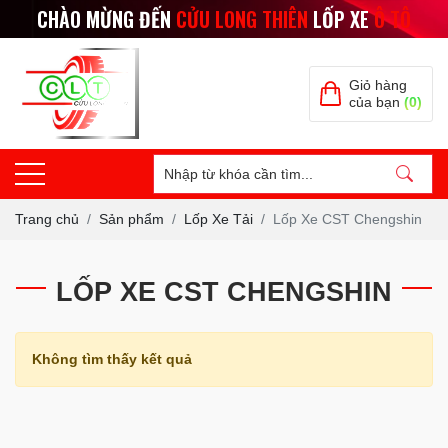
CHÀO MỪNG ĐẾN
CỬU LONG THIÊN
LỐP XE
Ô TÔ
Giỏ hàng
của bạn
(0)
Trang chủ
Sản phẩm
Lốp Xe Tải
Lốp Xe CST Chengshin
LỐP XE CST CHENGSHIN
Không tìm thấy kết quả